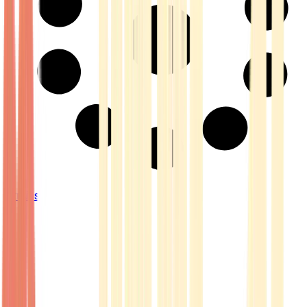
Strains