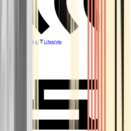
Vaping & Dabbing
Lifestyle