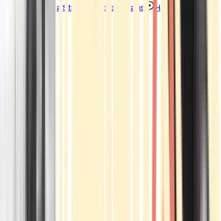
Strains
Sativa Strains
Indica Strains
Hybrid Strains
Standorte