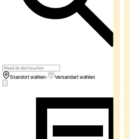
Standort wählen
-
Versandart wählen