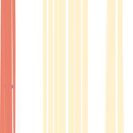
Ärzte