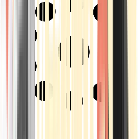
Strains