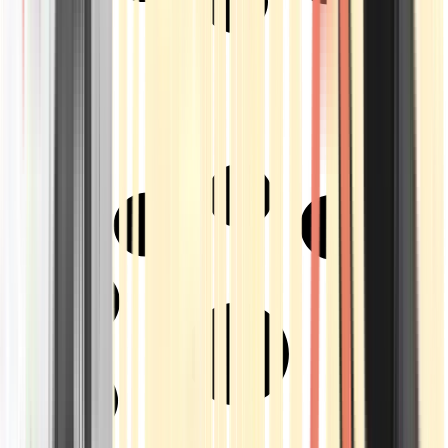
Strains