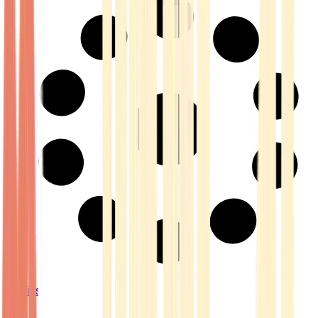
Strains