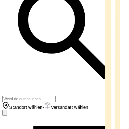
Standort wählen
-
Versandart wählen