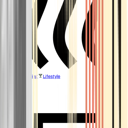
Vaping & Dabbing
Lifestyle