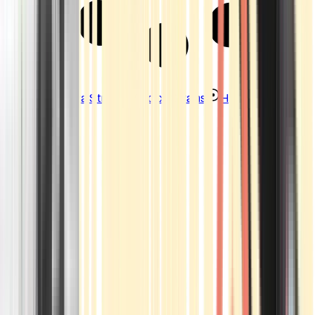
Strains
Sativa Strains
Indica Strains
Hybrid Strains
Standorte