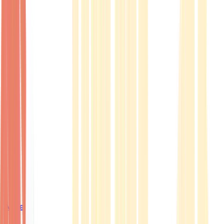
Ärzte