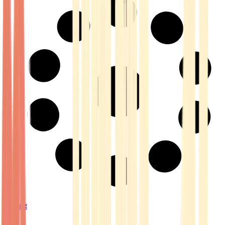
Strains