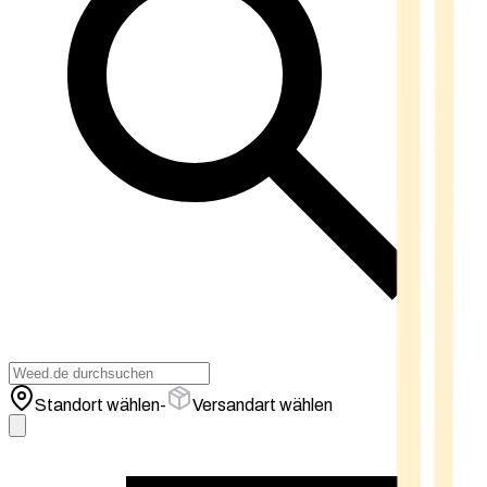
Standort wählen
-
Versandart wählen