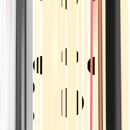
Strains