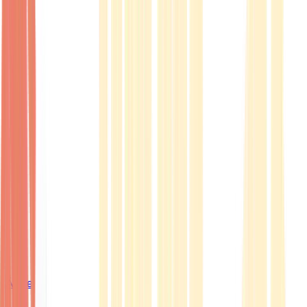
Ärzte