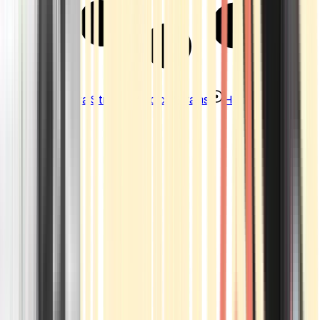
Strains
Sativa Strains
Indica Strains
Hybrid Strains
Standorte