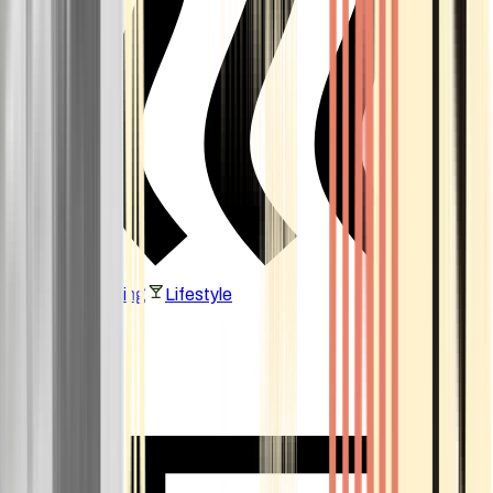
Vaping & Dabbing
Lifestyle