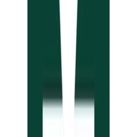
Strains