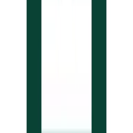
Strains
Sativa Strains
Indica Strains
Hybrid Strains
Standorte