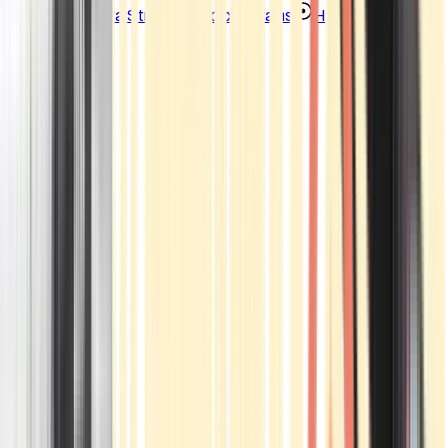
Strains
Sativa Strains
Indica Strains
Hybrid Strains
Standorte