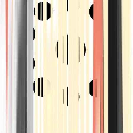
Strains