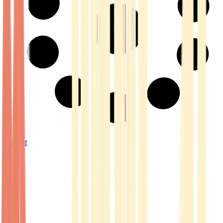
Strains