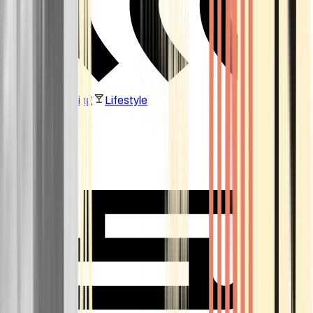
Vaping & Dabbing
Lifestyle