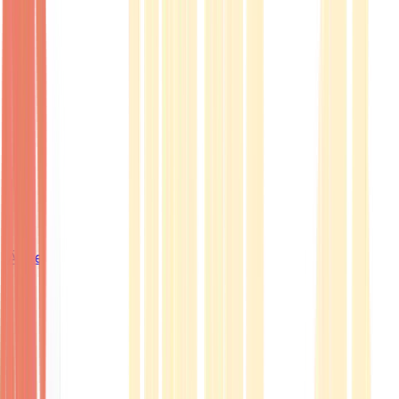
Ärzte