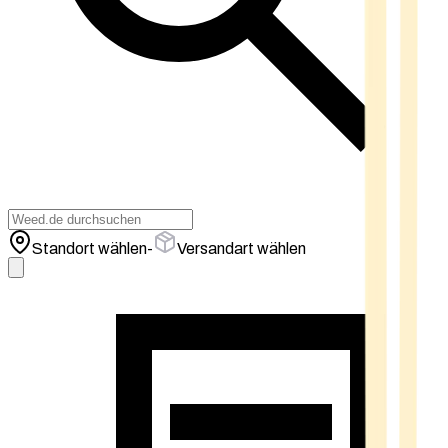
Standort wählen
-
Versandart wählen