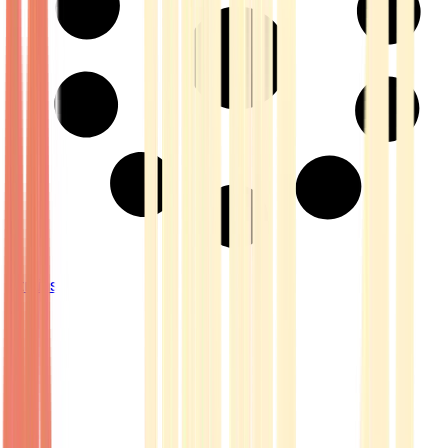
Strains