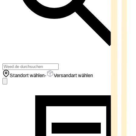
Standort wählen
-
Versandart wählen