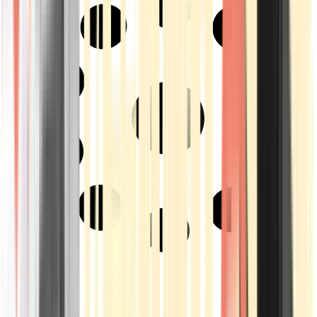
Strains