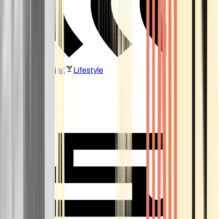
Vaping & Dabbing
Lifestyle