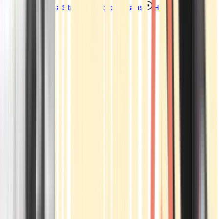
Strains
Sativa Strains
Indica Strains
Hybrid Strains
Standorte