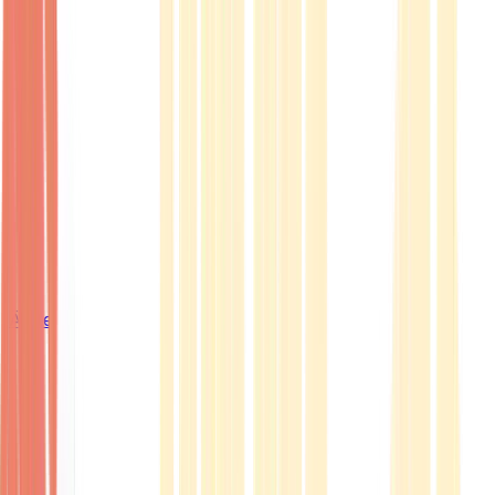
Ärzte