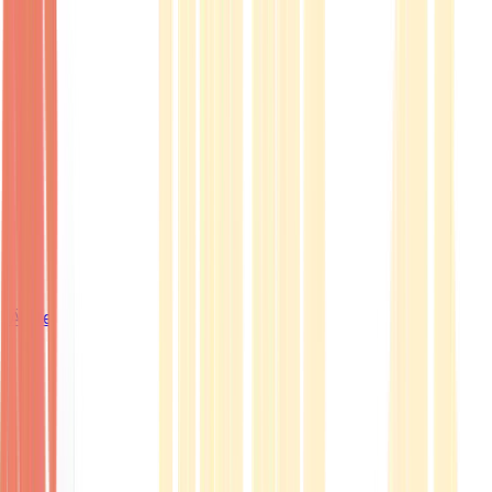
Ärzte