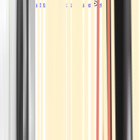
Strains
Sativa Strains
Indica Strains
Hybrid Strains
Standorte