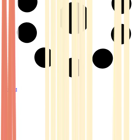
Strains