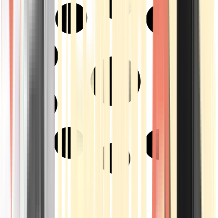
Strains