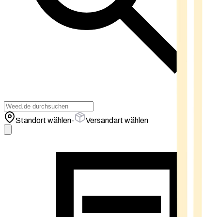
Standort wählen
-
Versandart wählen