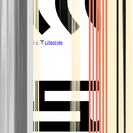
Vaping & Dabbing
Lifestyle