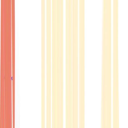
Ärzte