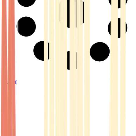
Strains