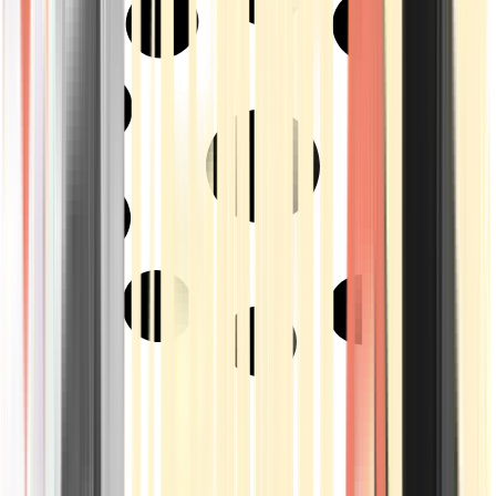
Strains