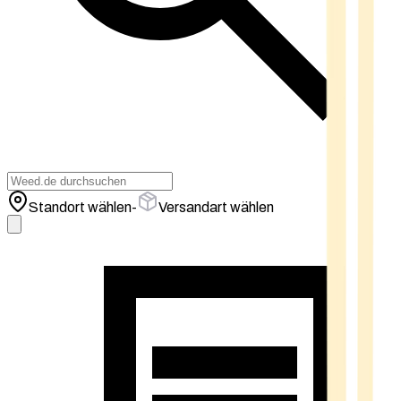
Standort wählen
-
Versandart wählen