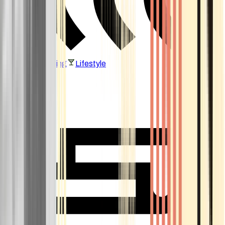
Vaping & Dabbing
Lifestyle