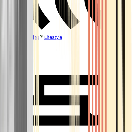
Vaping & Dabbing
Lifestyle