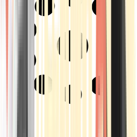
Strains