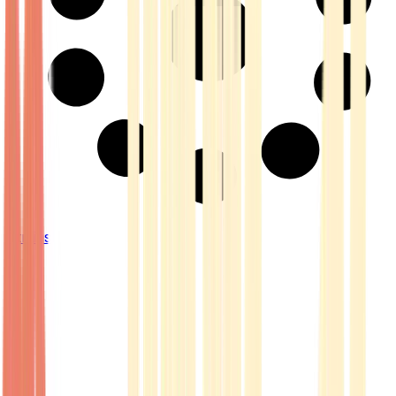
Strains