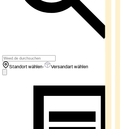
Standort wählen
-
Versandart wählen