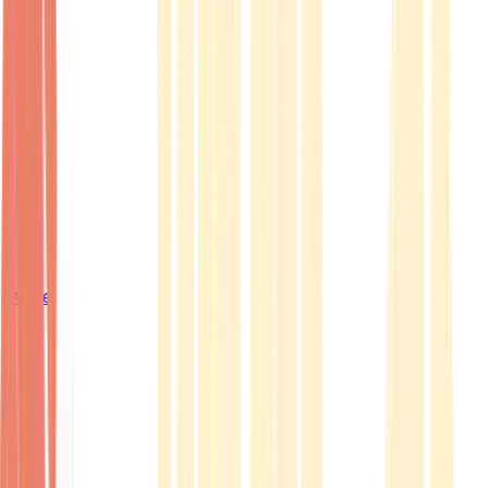
Ärzte