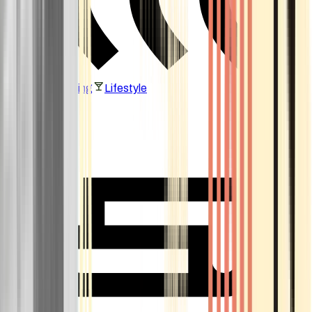
Vaping & Dabbing
Lifestyle