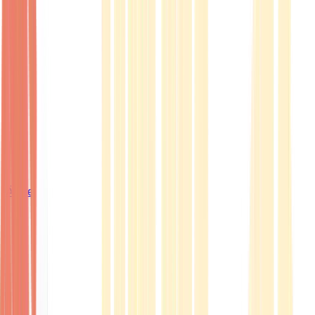
Ärzte