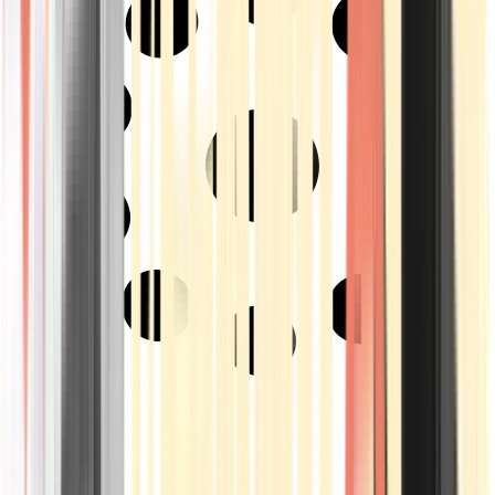
Strains