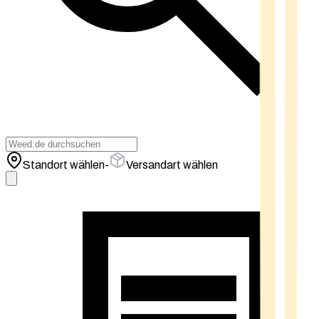
Standort wählen
-
Versandart wählen