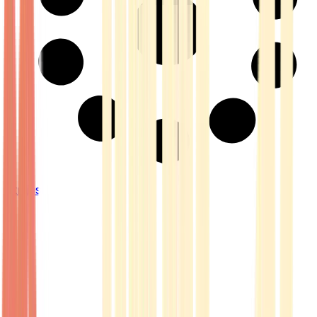
Strains