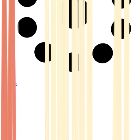
Strains