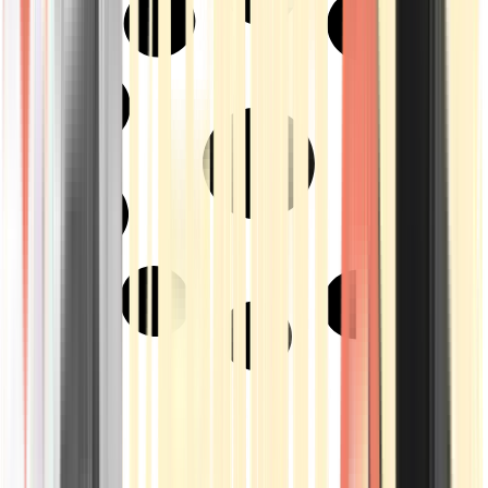
Strains