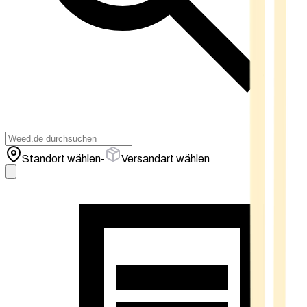
Standort wählen
-
Versandart wählen