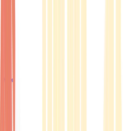
Ärzte