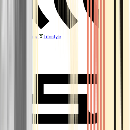
Vaping & Dabbing
Lifestyle