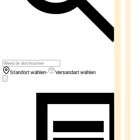
Standort wählen
-
Versandart wählen