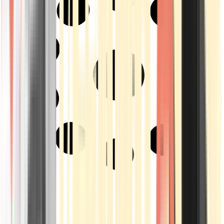
Strains