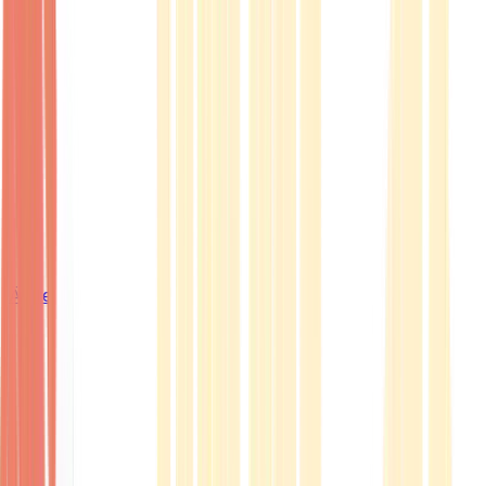
Ärzte