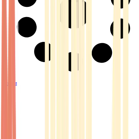
Strains