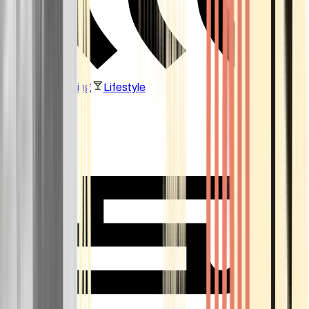
Vaping & Dabbing
Lifestyle