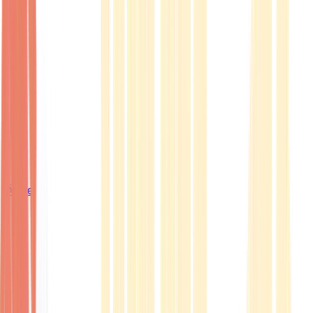
Ärzte