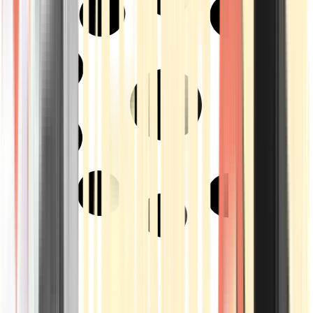
Strains