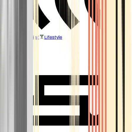
Vaping & Dabbing
Lifestyle