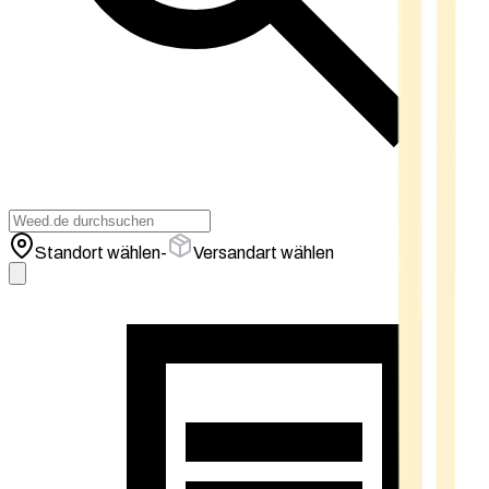
Standort wählen
-
Versandart wählen