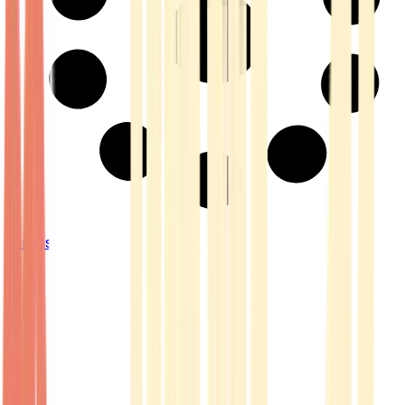
Strains