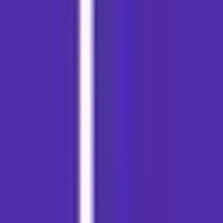
Strains
Sativa Strains
Indica Strains
Hybrid Strains
Standorte