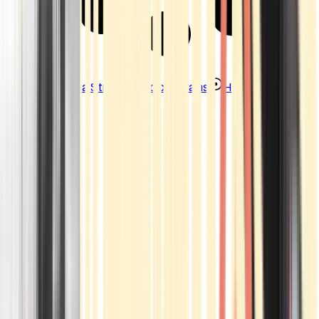
Strains
Sativa Strains
Indica Strains
Hybrid Strains
Standorte