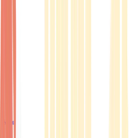
Ärzte