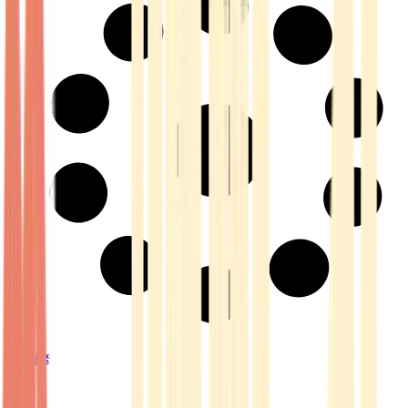
Strains