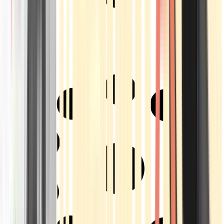
Strains