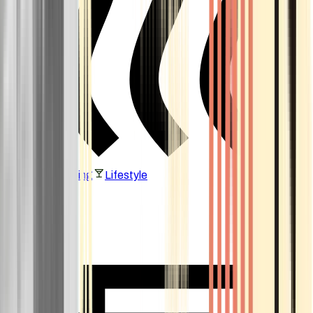
Vaping & Dabbing
Lifestyle