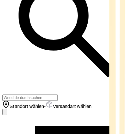
Standort wählen
-
Versandart wählen