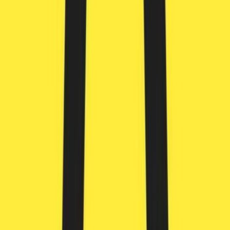
Ärzte