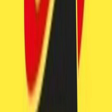
Strains