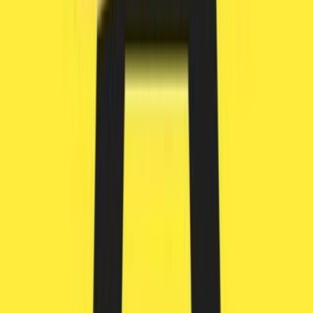
Strains
Sativa Strains
Indica Strains
Hybrid Strains
Standorte