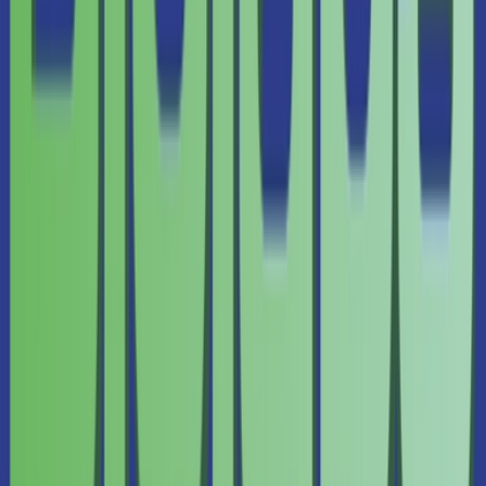
Ärzte