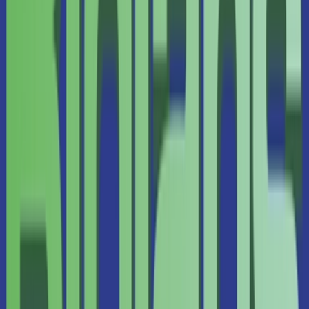
Strains
Sativa Strains
Indica Strains
Hybrid Strains
Standorte