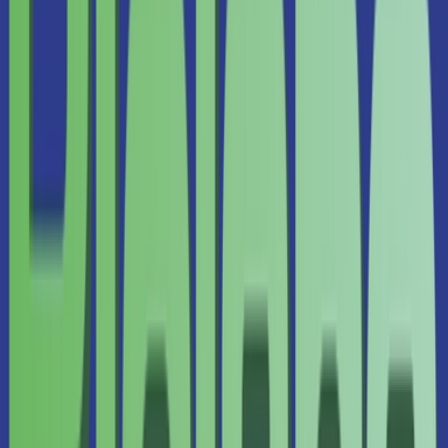
Strains