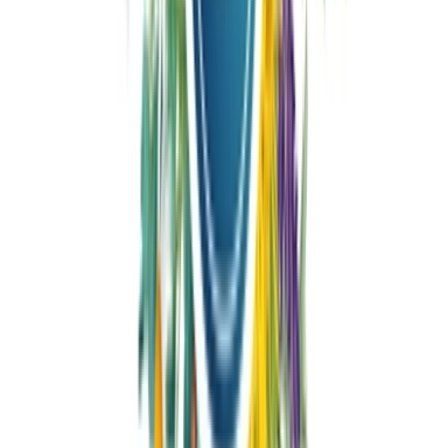
Strains
Sativa Strains
Indica Strains
Hybrid Strains
Standorte