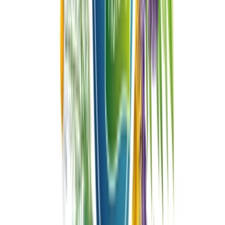
Strains