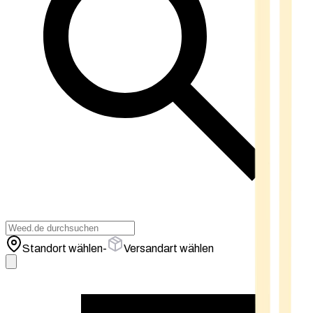
Standort wählen
-
Versandart wählen