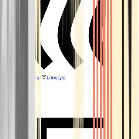
Vaping & Dabbing
Lifestyle