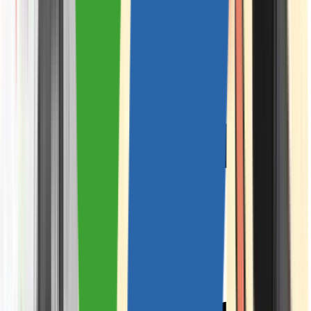
Strains