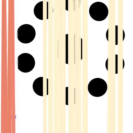
Strains