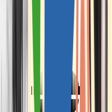
Ärzte