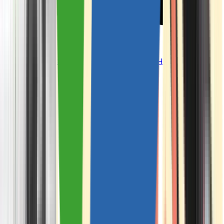
Strains
Sativa Strains
Indica Strains
Hybrid Strains
Standorte