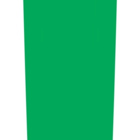
Strains
Sativa Strains
Indica Strains
Hybrid Strains
Standorte