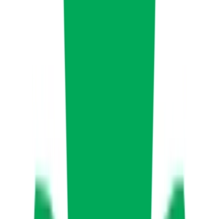
Drinkables