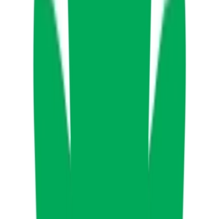
Strains