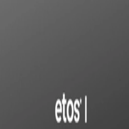
Weed.de: Cannabis Medizin, CBD
Dein Cannabis Kompass
Ansehen
etos* - bonjour habibi