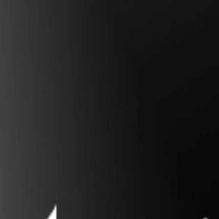
Standort wählen
-
Versandart wählen