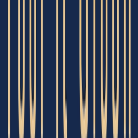
Strains
Sativa Strains
Indica Strains
Hybrid Strains
Standorte