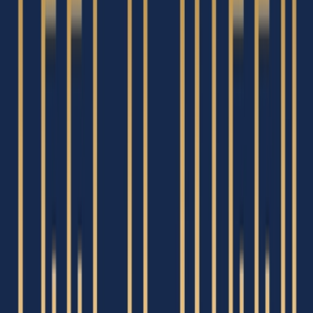
Strains