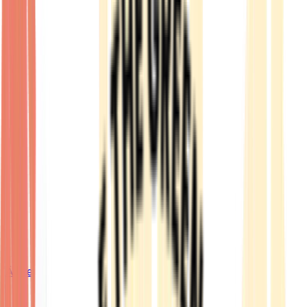
Ärzte