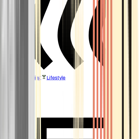
Vaping & Dabbing
Lifestyle