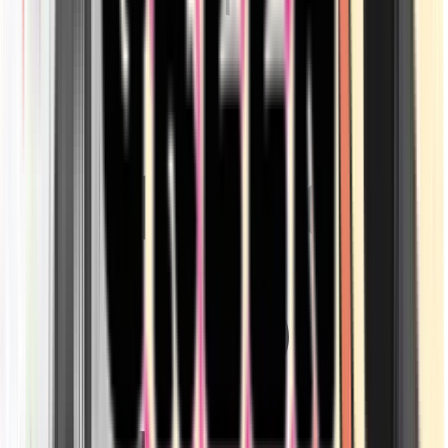
Strains