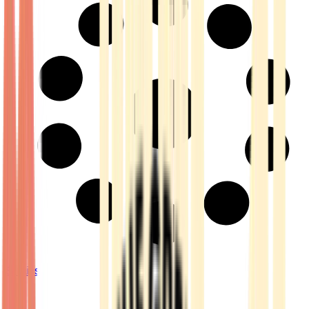
Strains