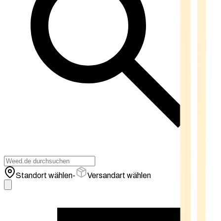
Standort wählen
-
Versandart wählen