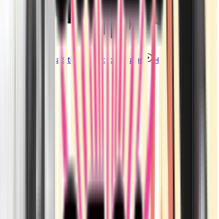
Strains
Sativa Strains
Indica Strains
Hybrid Strains
Standorte