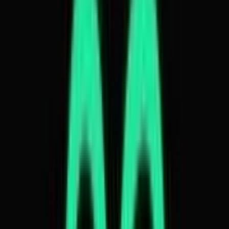
Strains