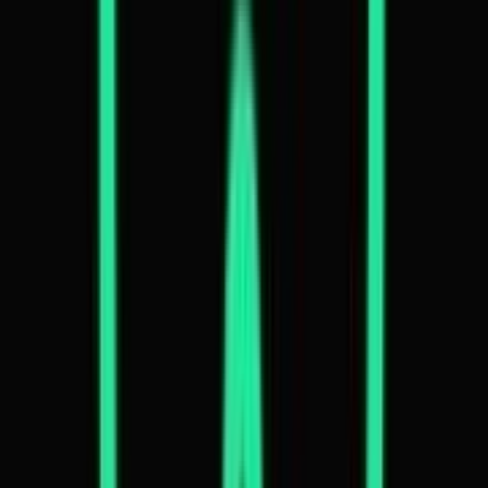
Strains