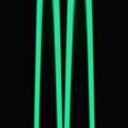
Ärzte