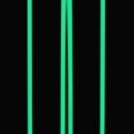
Strains
Sativa Strains
Indica Strains
Hybrid Strains
Standorte