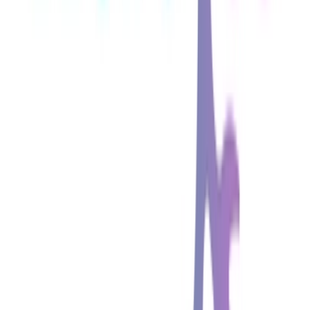
Strains