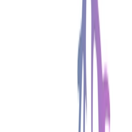
Strains
Sativa Strains
Indica Strains
Hybrid Strains
Standorte