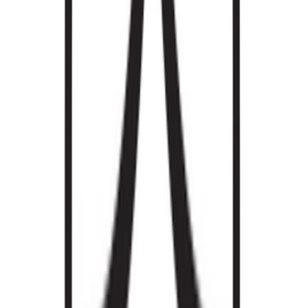
Strains