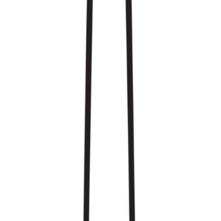
Strains