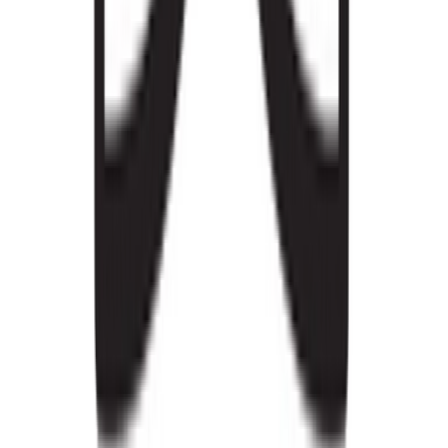
Strains
Sativa Strains
Indica Strains
Hybrid Strains
Standorte