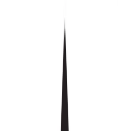
Standort wählen
-
Versandart wählen