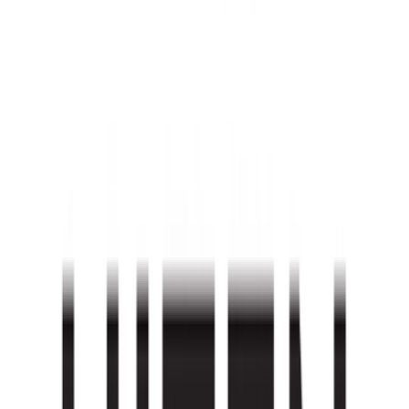
CBD Shops
Cannabis Karte