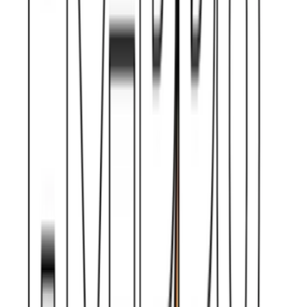
Strains
Sativa Strains
Indica Strains
Hybrid Strains
Standorte