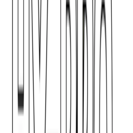
Strains