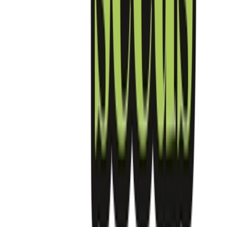
Strains