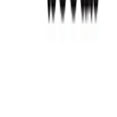
Strains
Sativa Strains
Indica Strains
Hybrid Strains
Standorte