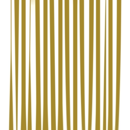
Strains
Sativa Strains
Indica Strains
Hybrid Strains
Standorte