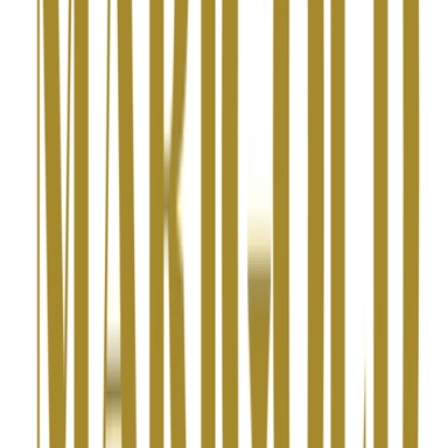
Strains