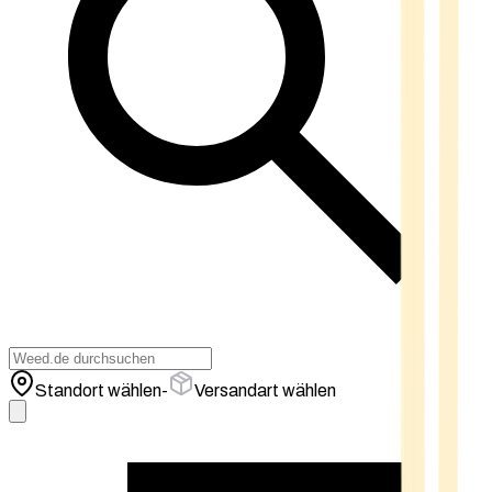
Standort wählen
-
Versandart wählen