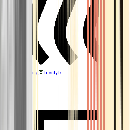
Vaping & Dabbing
Lifestyle