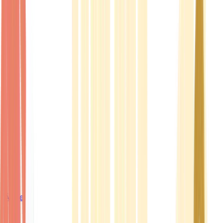
Ärzte