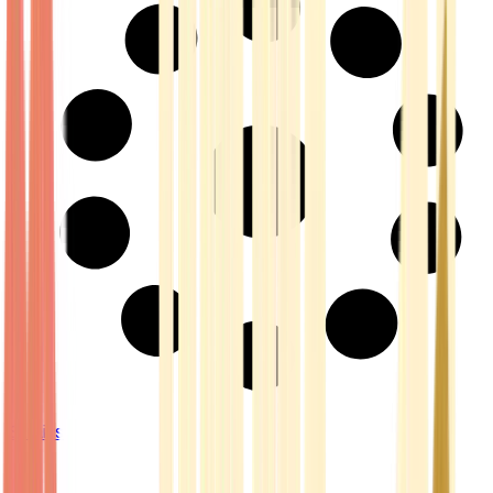
Strains