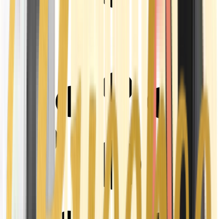
Strains