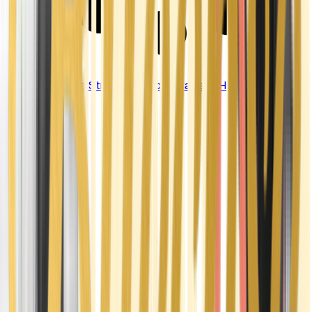
Strains
Sativa Strains
Indica Strains
Hybrid Strains
Standorte