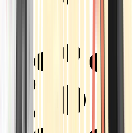
Strains