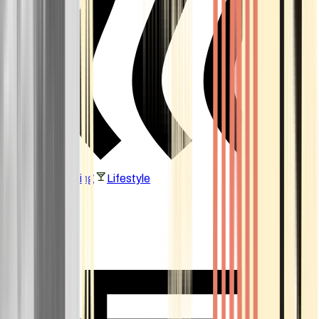
Vaping & Dabbing
Lifestyle