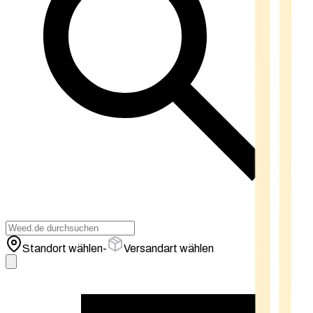
Standort wählen
-
Versandart wählen