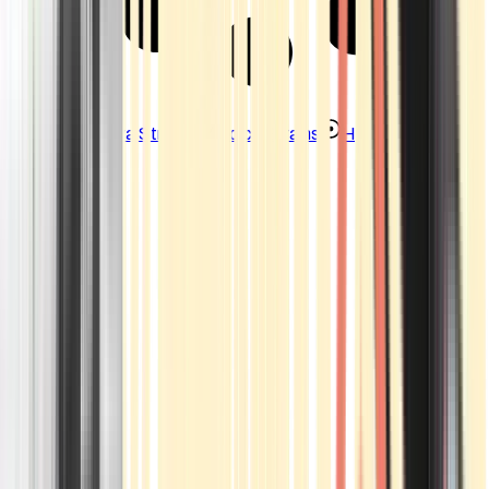
Strains
Sativa Strains
Indica Strains
Hybrid Strains
Standorte