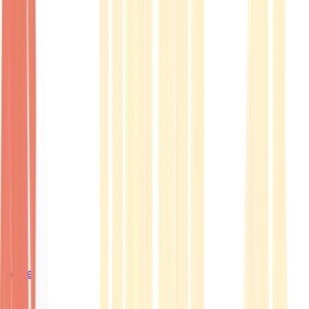
Ärzte