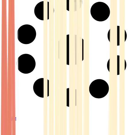
Strains