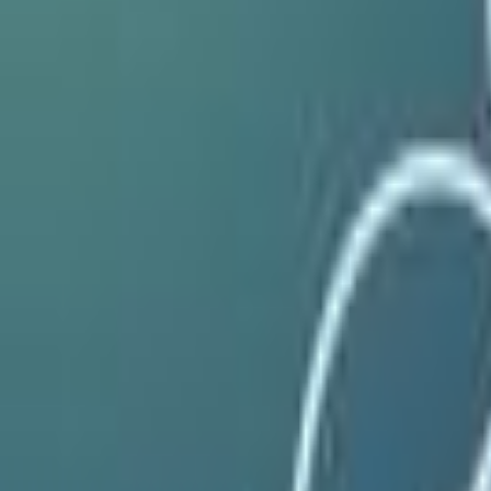
Standort wählen
-
Versandart wählen