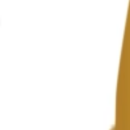
Standort wählen
-
Versandart wählen