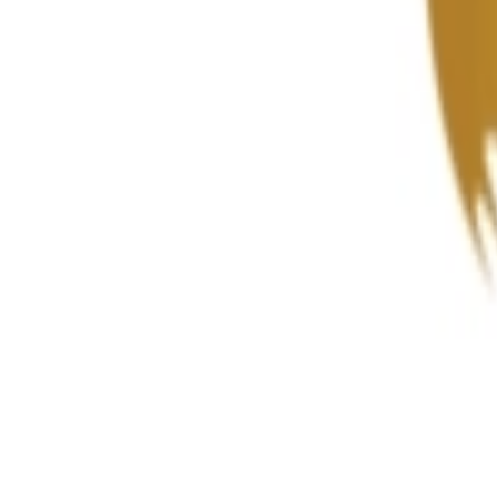
Rezept anfragen