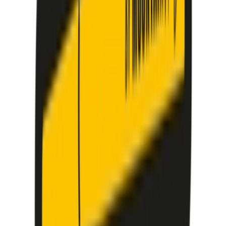
Strains
Sativa Strains
Indica Strains
Hybrid Strains
Standorte