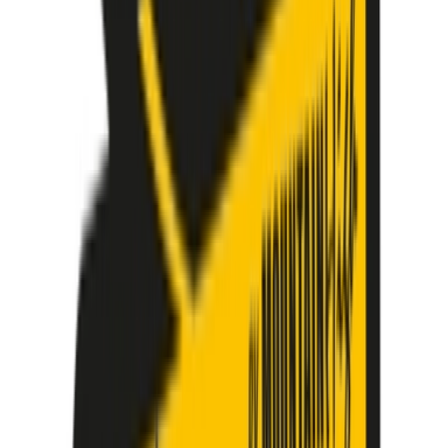
Strains