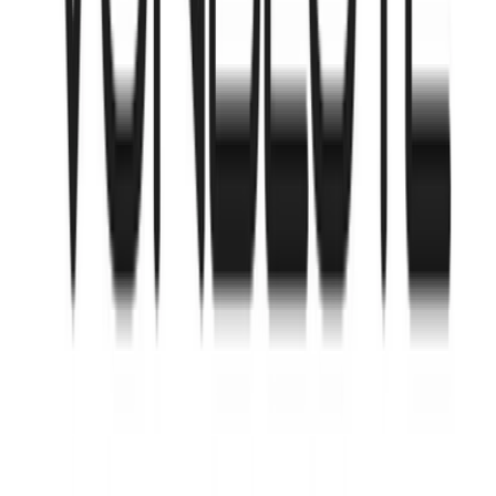
Strains