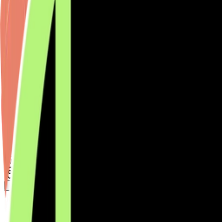
Standort wählen
-
Versandart wählen