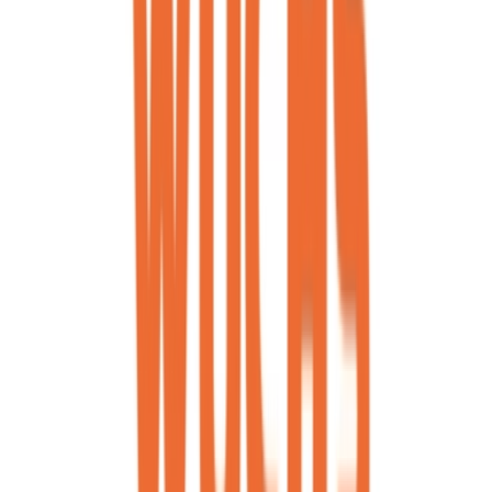
Strains
Sativa Strains
Indica Strains
Hybrid Strains
Standorte