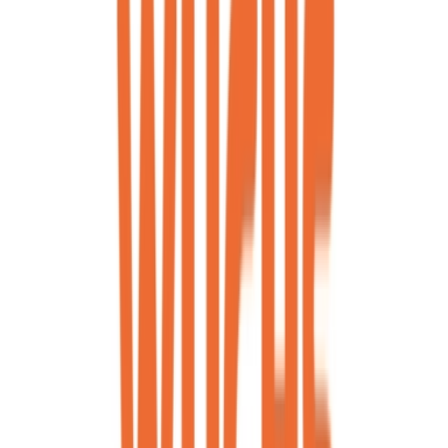
Strains