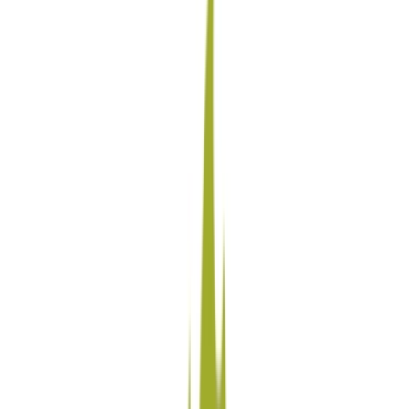
Strains