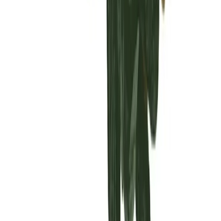
Vaping & Dabbing
Lifestyle