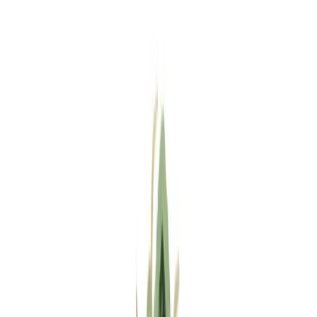
Standort wählen
-
Versandart wählen