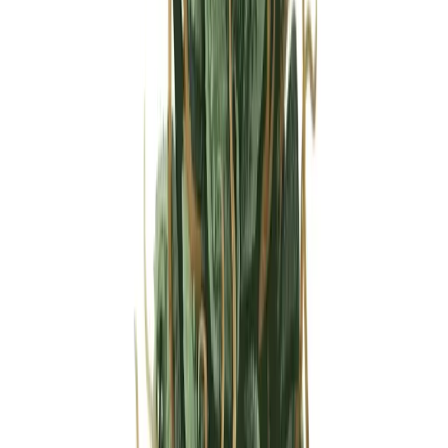
Strains