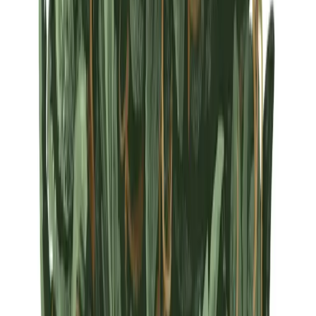
Strains
Sativa Strains
Indica Strains
Hybrid Strains
Standorte