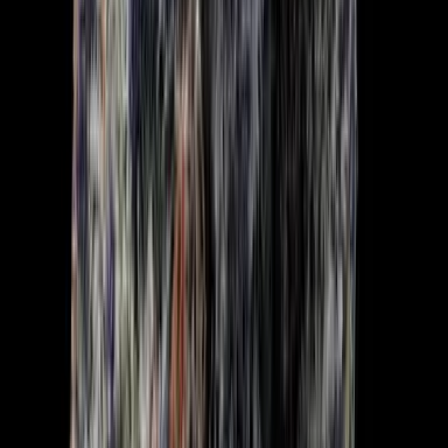
Strains
Sativa Strains
Indica Strains
Hybrid Strains
Standorte