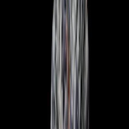
Ärzte