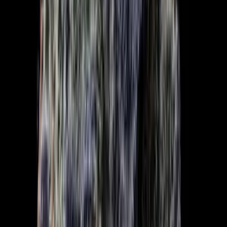
Strains