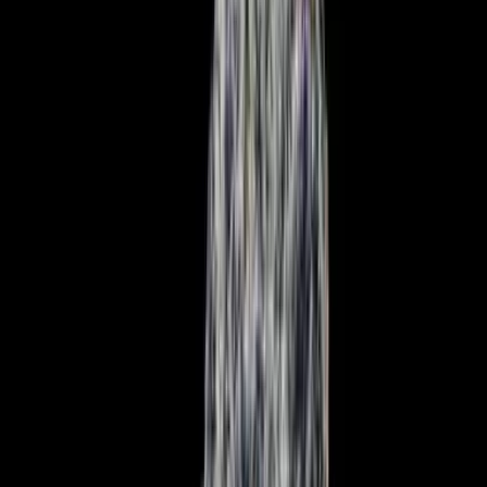
Strains