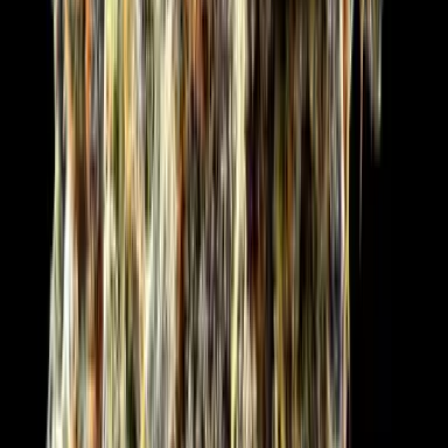
Strains
Sativa Strains
Indica Strains
Hybrid Strains
Standorte