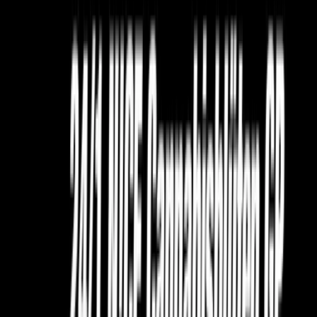
Ärzte