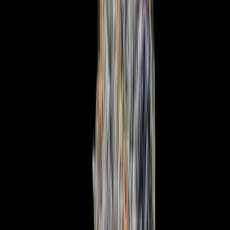
Strains