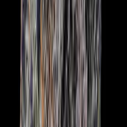
Strains
Sativa Strains
Indica Strains
Hybrid Strains
Standorte