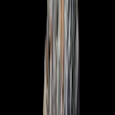
Ärzte