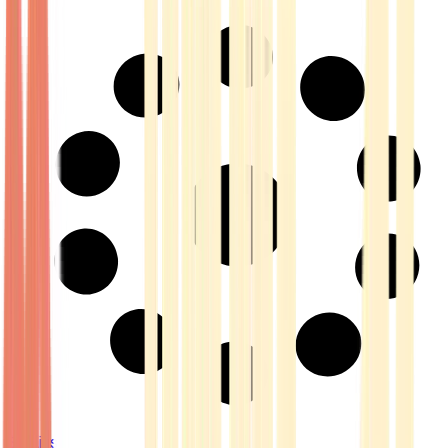
Strains