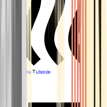
Vaping & Dabbing
Lifestyle