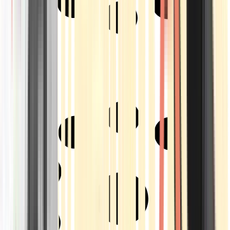
Strains