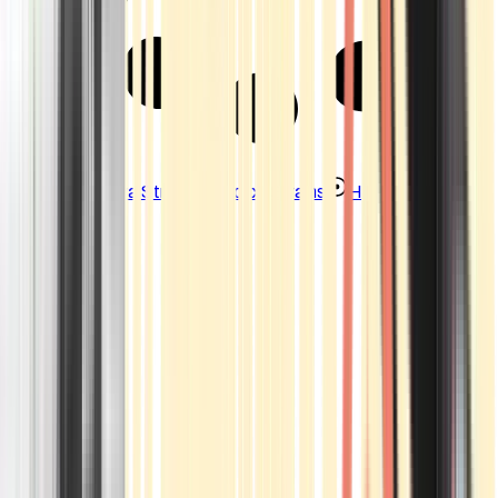
Strains
Sativa Strains
Indica Strains
Hybrid Strains
Standorte