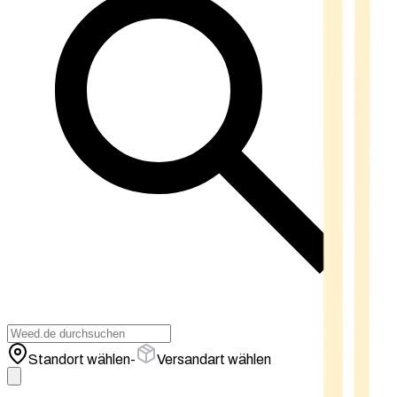
Standort wählen
-
Versandart wählen