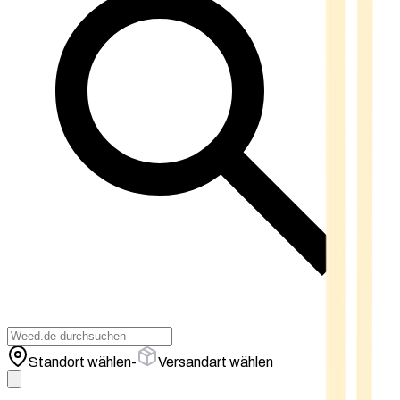
Standort wählen
-
Versandart wählen