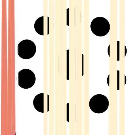
Strains