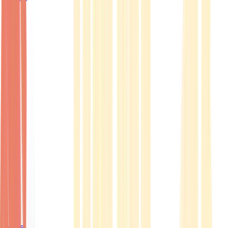
Ärzte