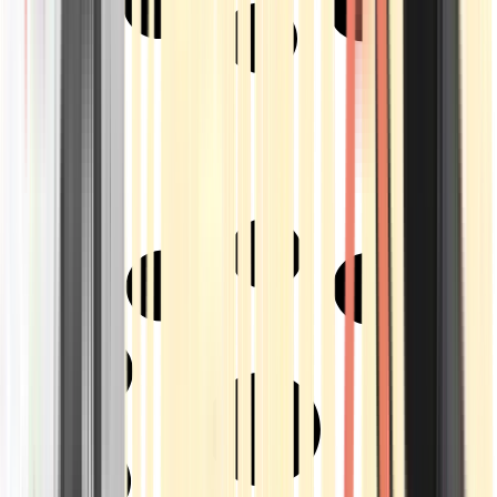
Strains