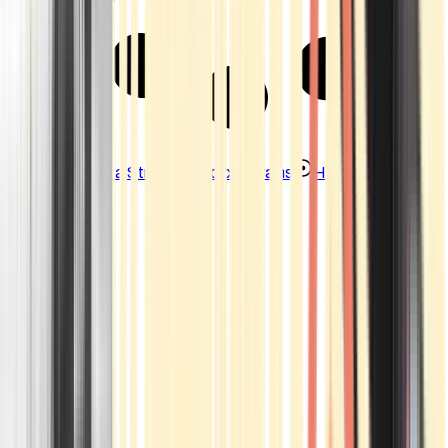
Strains
Sativa Strains
Indica Strains
Hybrid Strains
Standorte