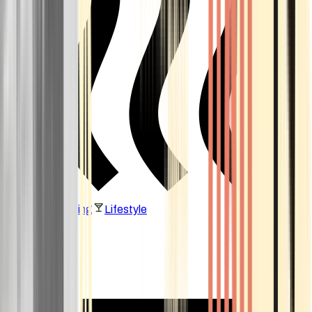
Vaping & Dabbing
Lifestyle