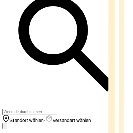
Standort wählen
-
Versandart wählen