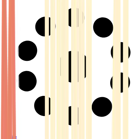
Strains