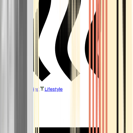
Vaping & Dabbing
Lifestyle