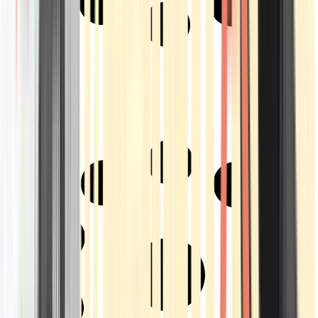
Strains