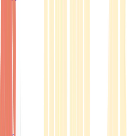
Ärzte