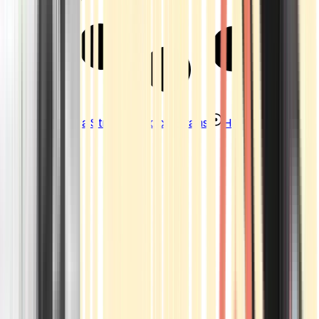
Strains
Sativa Strains
Indica Strains
Hybrid Strains
Standorte