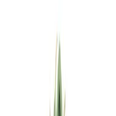
Standort wählen
-
Versandart wählen