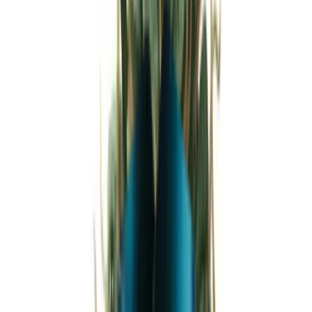
Strains