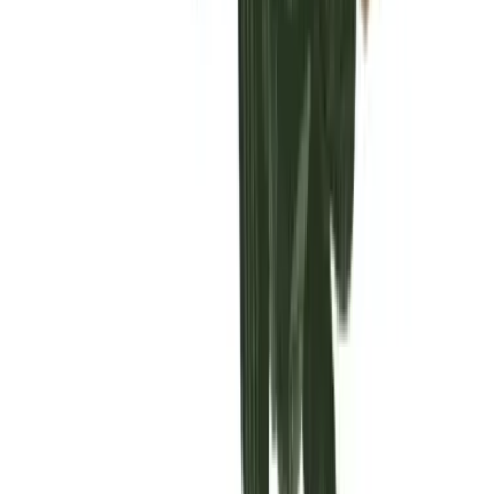
Vaping & Dabbing
Lifestyle