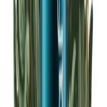
Strains
Sativa Strains
Indica Strains
Hybrid Strains
Standorte