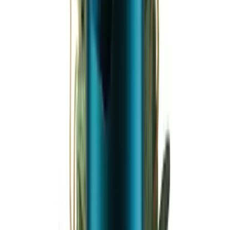
Ärzte