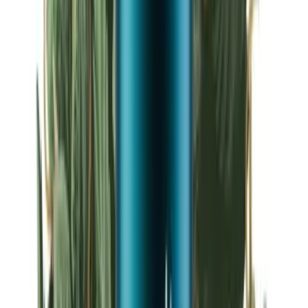
Strains