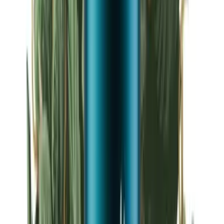
Strains