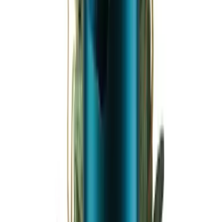
Ärzte