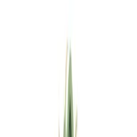
Standort wählen
-
Versandart wählen