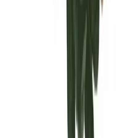
Vaping & Dabbing
Lifestyle