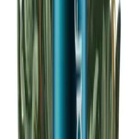
Strains
Sativa Strains
Indica Strains
Hybrid Strains
Standorte