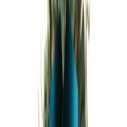
Strains