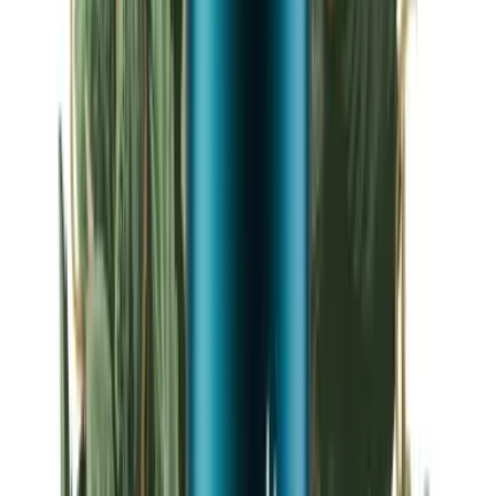
Strains