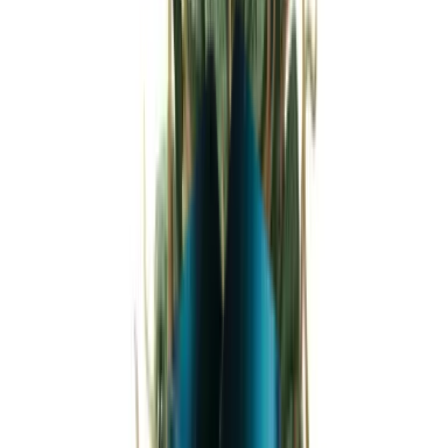
Strains