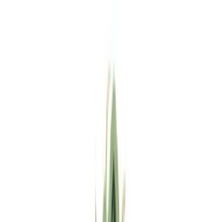
Standort wählen
-
Versandart wählen