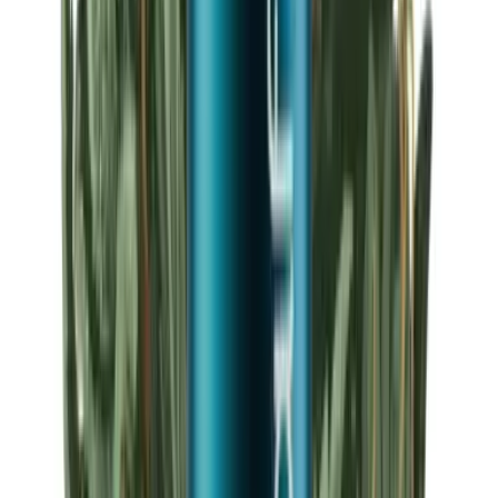
Strains
Sativa Strains
Indica Strains
Hybrid Strains
Standorte