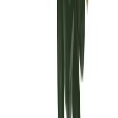
Vaping & Dabbing
Lifestyle