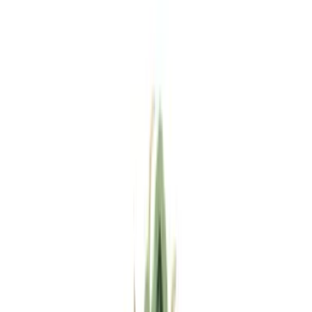
Standort wählen
-
Versandart wählen