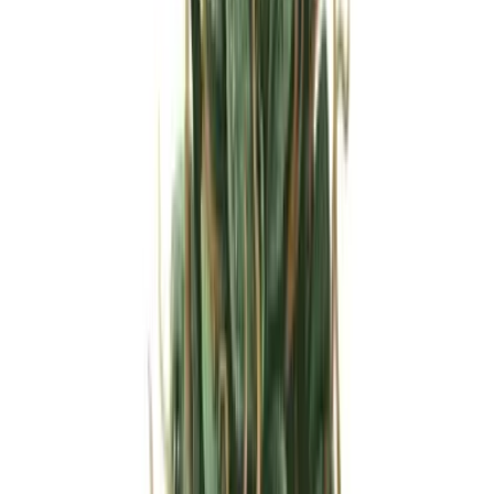
Strains