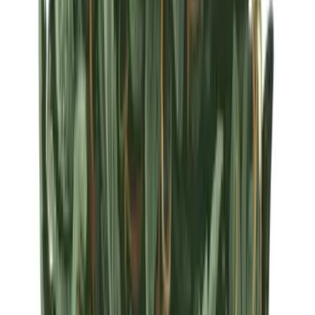
Strains
Sativa Strains
Indica Strains
Hybrid Strains
Standorte