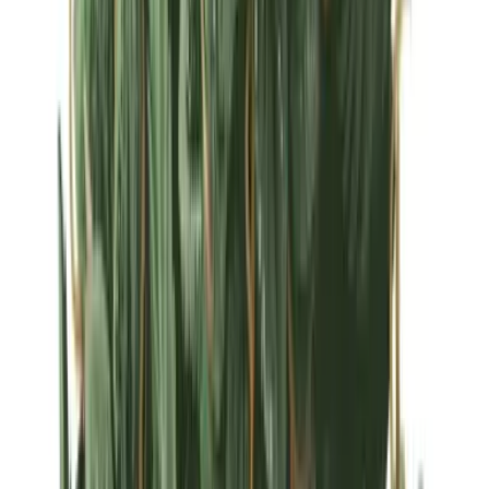
Strains