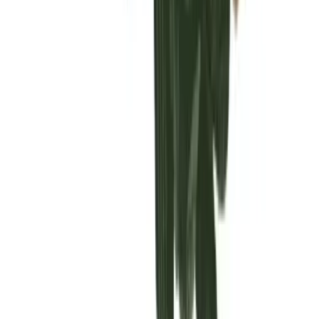
Vaping & Dabbing
Lifestyle