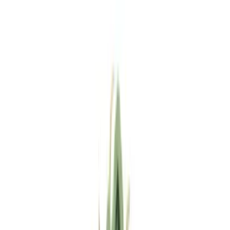
Standort wählen
-
Versandart wählen