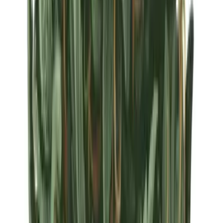
Strains
Sativa Strains
Indica Strains
Hybrid Strains
Standorte