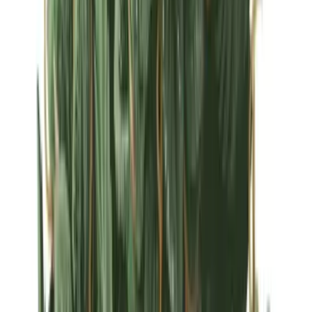
Strains