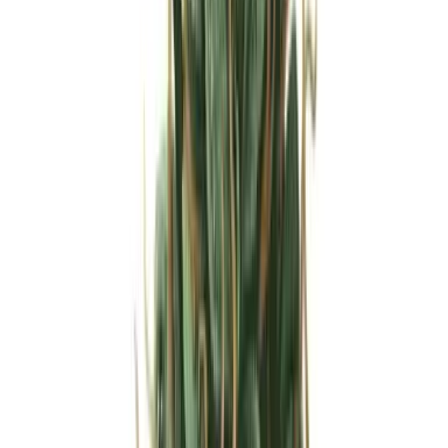
Strains