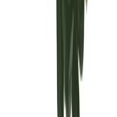
Vaping & Dabbing
Lifestyle