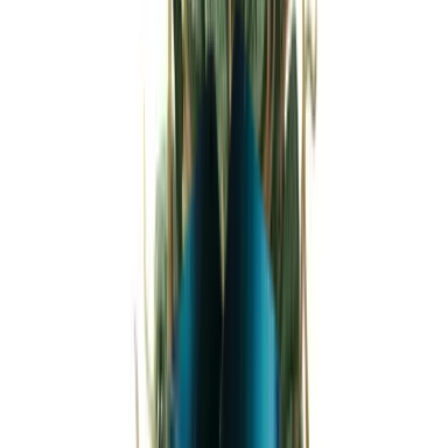
Strains