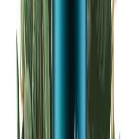
Strains