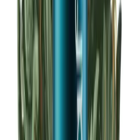
Strains
Sativa Strains
Indica Strains
Hybrid Strains
Standorte