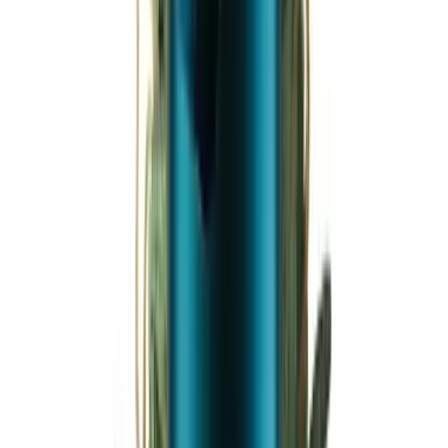
Ärzte