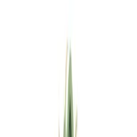
Standort wählen
-
Versandart wählen